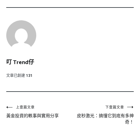
叮 Trend仔
文章已創建
131
文
上壹篇文章
下壹篇文章
黃金投資的軼事與實用分享
皮秒激光：搞懂它到底有多神
章
奇！
導