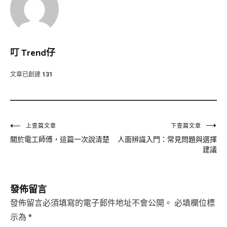
叮 Trend仔
文章已創建
131
文
上壹篇文章
下壹篇文章
關於電工師傅，這篇一次說清楚
人面辨識入門：常見問題與選擇
章
建議
導
覽
發佈留言
發佈留言必須填寫的電子郵件地址不會公開。
必填欄位標
示為
*