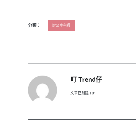
分類：
辦公室租賃
叮 Trend仔
文章已創建
131