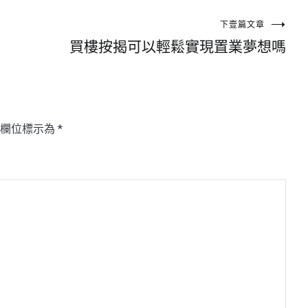
下壹篇文章
買樓按揭可以輕鬆實現置業夢想嗎
填欄位標示為
*