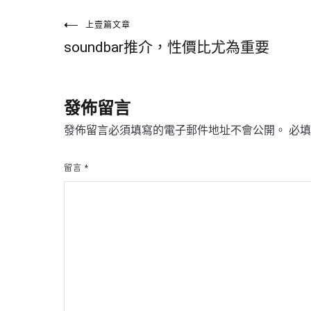
文
上壹篇文章
soundbar推介，性價比尤為重要
章
導
發佈留言
覽
發佈留言必須填寫的電子郵件地址不會公開。
必
留言
*