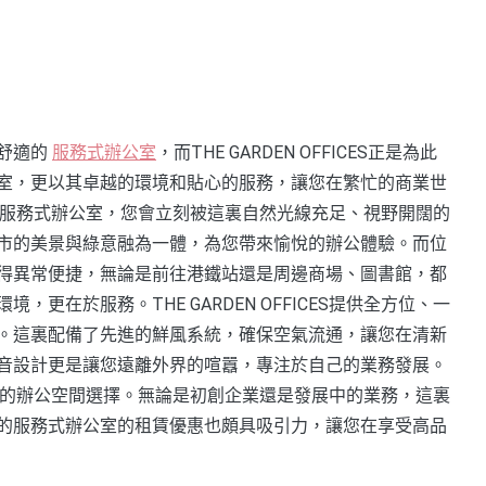
舒適的
服務式辦公室
，而THE GARDEN OFFICES正是為此
室，更以其卓越的環境和貼心的服務，讓您在繁忙的商業世
FICES服務式辦公室，您會立刻被這裏自然光線充足、視野開闊的
市的美景與綠意融為一體，為您帶來愉悅的辦公體驗。而位
得異常便捷，無論是前往港鐵站還是周邊商場、圖書館，都
更在於服務。THE GARDEN OFFICES提供全方位、一
。這裏配備了先進的鮮風系統，確保空氣流通，讓您在清新
音設計更是讓您遠離外界的喧囂，專注於自己的業務發展。
到靈活多樣的辦公空間選擇。無論是初創企業還是發展中的業務，這裏
的服務式辦公室的租賃優惠也頗具吸引力，讓您在享受高品