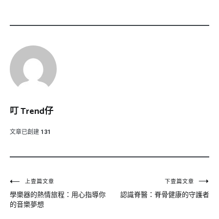
叮 Trend仔
文章已創建
131
文
上壹篇文章
下壹篇文章
學樂器的熱情旅程：用心指導你
認識脊醫：脊骨健康的守護者
章
的音樂夢想