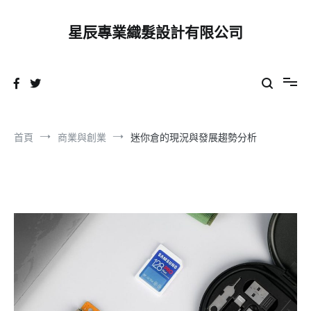
跳
到
星辰專業織髮設計有限公司
內
容
首頁
商業與創業
迷你倉的現況與發展趨勢分析