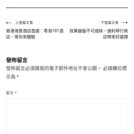
文
上壹篇文章
下壹篇文章
香港海景酒店首選：粵海181酒
效果器盤不可或缺，通利琴行商
章
店，等你來體驗
店帶來好選擇
導
覽
發佈留言
發佈留言必須填寫的電子郵件地址不會公開。
必填欄位標
示為
*
留言
*