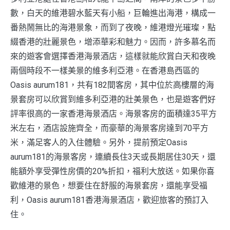
數，白天的維港碧水藍天有小船，巨輪進出海港，構成一
番熱鬧無比的海港景象，而到了夜晚，維港燈光璀璨，點
綴香港的壯麗景色，增添華彩和魅力。因而，許多慕名而
來的遊客會選擇香港海景酒店，這樣就能欣賞白天和夜晚
兩個時段不一樣美景的維多利亞港。在香港島西區的
Oasis aurum181，共有182間客房，其中位於高樓層的海
景套房可以欣賞到維多利亞港的壯美景色，也是遊客們好
評率很高的一家香港海景酒店。海景客房的面積達35平方
米左右，酒店設施齊全，而豪華的海景客房達到70平方
米，滿足客人的入住體驗。另外，提前預定Oasis
aurum181的海景客房，連續長住3天或長期居住30天，還
能額外享受彈性房價的20%折扣，福利大放送。如果你喜
歡維港的景色，想要住在舒服的海景套房，還能享受福
利，Oasis aurum181香港海景酒店，歡迎旅客的預訂入
住。