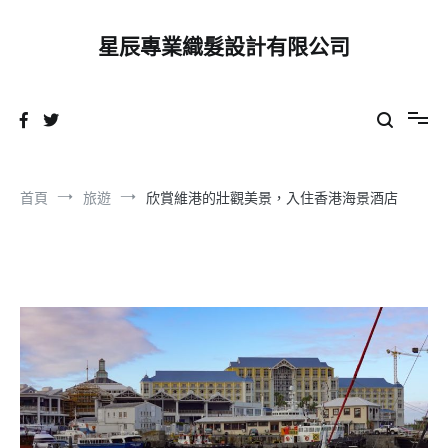
跳
到
星辰專業織髮設計有限公司
內
容
首頁
旅遊
欣賞維港的壯觀美景，入住香港海景酒店