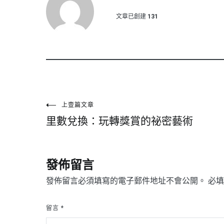
文章已創建
131
文
上壹篇文章
里數兌換：玩轉獎賞的祕密藝術
章
導
發佈留言
覽
發佈留言必須填寫的電子郵件地址不會公開。
必
留言
*