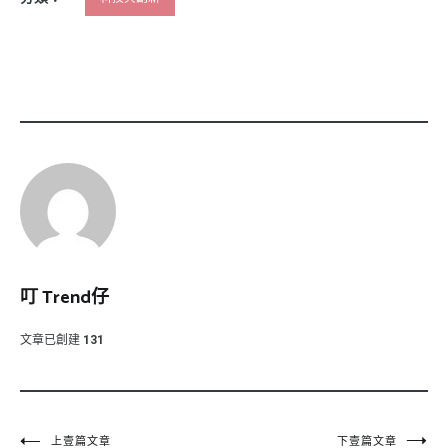
叮 Trend仔
文章已創建
131
上壹篇文章
下壹篇文章