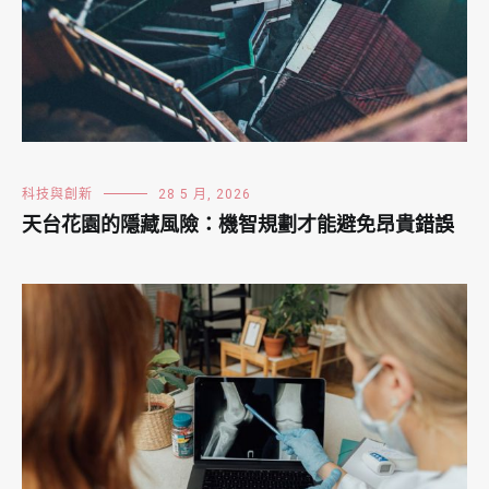
科技與創新
28 5 月, 2026
天台花園的隱藏風險：機智規劃才能避免昂貴錯誤