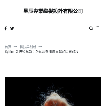
跳
到
星辰專業織髮設計有限公司
內
容
首頁
科技與創新
Sylfirm X 技術革新：啟動高效肌膚重建的因果旅程