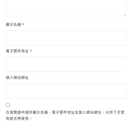
顯示名稱
*
電子郵件地址
*
個人網站網址
在瀏覽器中儲存顯示名稱、電子郵件地址及個人網站網址，以供下次發
佈留言時使用。