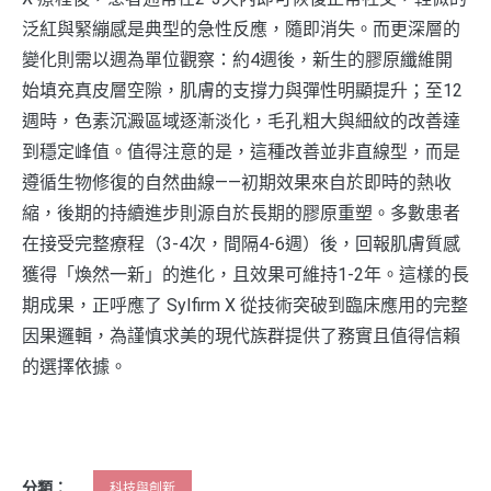
泛紅與緊繃感是典型的急性反應，隨即消失。而更深層的
變化則需以週為單位觀察：約4週後，新生的膠原纖維開
始填充真皮層空隙，肌膚的支撐力與彈性明顯提升；至12
週時，色素沉澱區域逐漸淡化，毛孔粗大與細紋的改善達
到穩定峰值。值得注意的是，這種改善並非直線型，而是
遵循生物修復的自然曲線——初期效果來自於即時的熱收
縮，後期的持續進步則源自於長期的膠原重塑。多數患者
在接受完整療程（3-4次，間隔4-6週）後，回報肌膚質感
獲得「煥然一新」的進化，且效果可維持1-2年。這樣的長
期成果，正呼應了 Sylfirm X 從技術突破到臨床應用的完整
因果邏輯，為謹慎求美的現代族群提供了務實且值得信賴
的選擇依據。
分類：
科技與創新